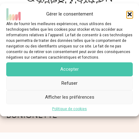
SPÉCIALISTE
Gérer le consentement
Lorsque la gêne liée à cet appui entraine des
Afin de fournir les meilleures expériences, nous utilisons des
difficultés de chaussage ou des douleurs fréquentes,
technologies telles que les cookies pour stocker et/ou accéder aux
il est conseillé de consulter un chirurgien. Celui-ci
informations relatives à l'appareil. Le fait de consentir à ces technologies
nous permettra de traiter des données telles que le comportement de
pourra vous orienter vers un traitement
navigation ou des identifiants uniques sur ce site. Le fait de ne pas
conservateur, une intervention chirurgicale ou tout
consentir ou de retirer son consentement peut avoir des conséquences
autre traitement pouvant amener à un veritable
négatives sur certaines caractéristiques et fonctions.
soulagement.
Accepter
Refuser
TRAITEMENT NON
Afficher les préférences
CHIRURGICAL DE LA
Politique de cookies
BUNIONETTE